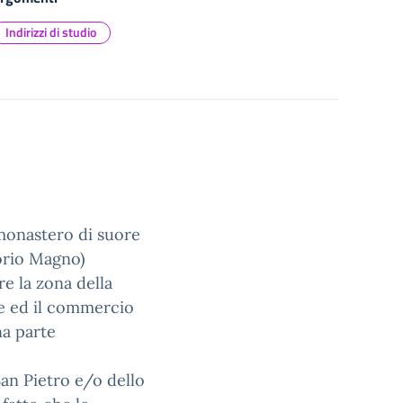
Indirizzi di studio
 monastero di suore
orio Magno)
e la zona della
ne ed il commercio
na parte
an Pietro e/o dello