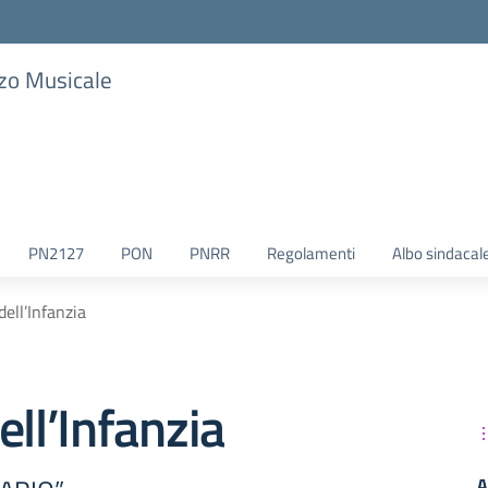
zzo Musicale
PN2127
PON
PNRR
Regolamenti
Albo sindacal
dell’Infanzia
ell’Infanzia
A