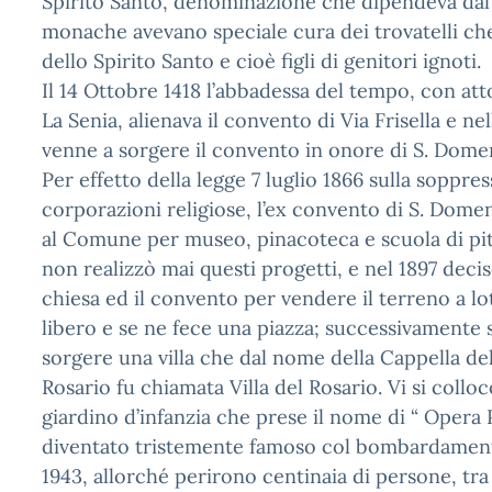
Spirito Santo, denominazione che dipendeva dal 
monache avevano speciale cura dei trovatelli che 
dello Spirito Santo e cioè figli di genitori ignoti.
Il 14 Ottobre 1418 l’abbadessa del tempo, con att
La Senia, alienava il convento di Via Frisella e ne
venne a sorgere il convento in onore di S. Dome
Per effetto della legge 7 luglio 1866 sulla soppre
corporazioni religiose, l’ex convento di S. Dom
al Comune per museo, pinacoteca e scuola di pi
non realizzò mai questi progetti, e nel 1897 decis
chiesa ed il convento per vendere il terreno a lo
libero e se ne fece una piazza; successivamente s
sorgere una villa che dal nome della Cappella d
Rosario fu chiamata Villa del Rosario. Vi si coll
giardino d’infanzia che prese il nome di “ Opera 
diventato tristemente famoso col bombardament
1943, allorché perirono centinaia di persone, tra