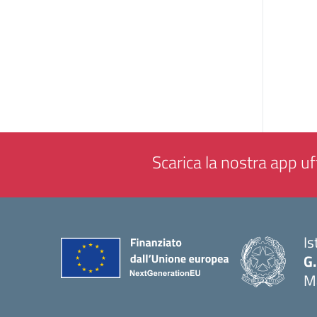
Scarica la nostra app uff
Is
G.
M
— 