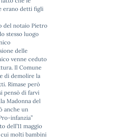
fatto che le
erano detti figli
o del notaio Pietro
llo stesso luogo
nico
ssione delle
enico venne ceduto
ttura. Il Comune
e di demolire la
tti. Rimase però
i pensò di farvi
ella Madonna del
ocò anche un
Pro-infanzia”
o dell’11 maggio
 cui molti bambini