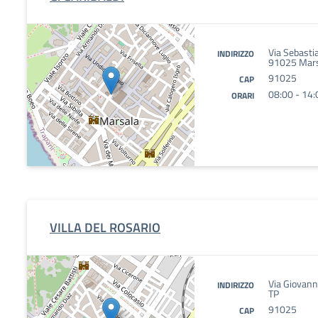
Via Sebasti
INDIRIZZO
91025 Marsa
91025
CAP
08:00 - 14:
ORARI
VILLA DEL ROSARIO
Via Giovann
INDIRIZZO
TP
91025
CAP