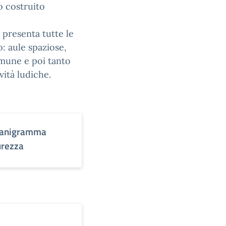
eo costruito
 presenta tutte le
: aule spaziose,
comune e poi tanto
vità ludiche.
anigramma
urezza