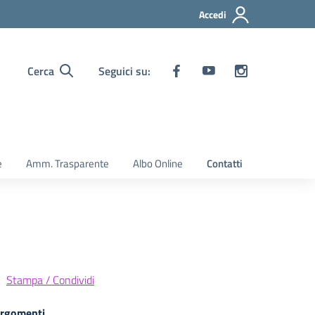
Accedi
Cerca
Seguici su:
e
Amm. Trasparente
Albo Online
Contatti
Stampa / Condividi
rgomenti