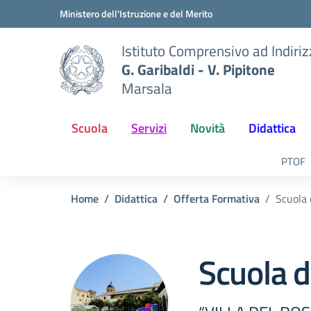
Vai ai contenuti
Vai al menu di navigazione
Vai al footer
Ministero dell'Istruzione e del Merito
Istituto Comprensivo ad Indiri
G. Garibaldi - V. Pipitone
Marsala
Scuola
Servizi
Novità
Didattica
PTOF
Home
Didattica
Offerta Formativa
Scuola 
Scuola d