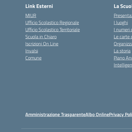
Link Esterni
La Scuo
MIUR
Presenta
Ufficio Scolastico Regionale
I luoghi
Ufficio Scolastico Territoriale
I numeri 
Scuola in Chiaro
Le carte 
Iscrizioni On Line
Organizz
Invalsi
La storia
Comune
Piano An
Intelligen
Amministrazione Trasparente
Albo Online
Privacy Pol