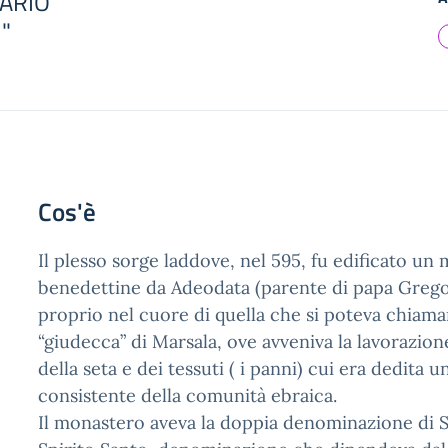
SARIO”
1"
Cos'è
Il plesso sorge laddove, nel 595, fu edificato un
benedettine da Adeodata (parente di papa Greg
proprio nel cuore di quella che si poteva chiamar
“giudecca” di Marsala, ove avveniva la lavorazio
della seta e dei tessuti ( i panni) cui era dedita u
consistente della comunità ebraica.
Il monastero aveva la doppia denominazione di S