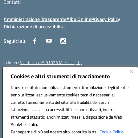
Contatti
Amministrazione Trasparente
Albo Online
Privacy Policy
Dichiarazione di accessibilità
Seguici su:
Indirizzo:
Via Rubino 15 91025 Marsala (TP)
Centralino:
0923719661
Email:
TPIC83900G@istruzione.it
Posta elettronica certificata (PEC):
Cookies e altri strumenti di tracciamento
TPIC83900G@pec.istruzione.it
Codice fiscale: 91032370818
Il nostro Istituto non utilizza strumenti di profilazione degli utenti -
Codice meccanografico:
TPIC83900G
sono utilizzati esclusivamente cookies tecnici necessari al
Codice Indice delle Pubbliche Amministrazioni (IPA): icggm
corretto funzionamento del sito, alla fruibilità dei servizi
Codice unico di fatturazione (CUF): UFJKJ7
istituzionali e alla sua accessibilità – sono utilizzati, inoltre,
strumenti statistici anonimizzati messi a disposizione da Web
Analytics Italia.
Hosting & Powered by 3D Solution S.r.l.
Per saperne di più sul nostro sito, consulta la ns.
Cookie Policy.
Concept & Design by Designers Italia