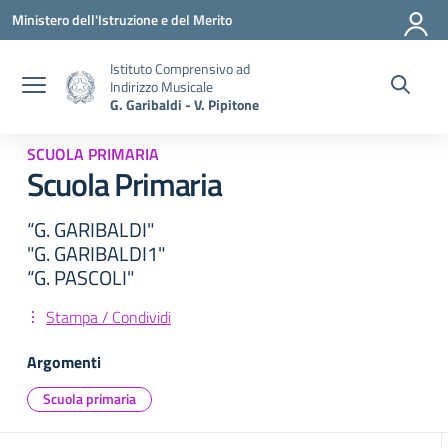
Vai ai contenuti
Vai al menu di navigazione
Vai al footer
Ministero dell'Istruzione e del Merito
Istituto Comprensivo ad
Indirizzo Musicale
G. Garibaldi - V. Pipitone
SCUOLA PRIMARIA
Scuola Primaria
“G. GARIBALDI"
"G. GARIBALDI1"
“G. PASCOLI"
Stampa / Condividi
Argomenti
Scuola primaria