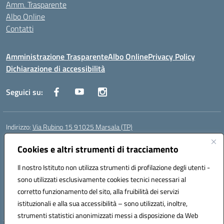
Amm. Trasparente
Albo Online
Contatti
Amministrazione Trasparente
Albo Online
Privacy Policy
Dichiarazione di accessibilità
Seguici su:
Indirizzo:
Via Rubino 15 91025 Marsala (TP)
Centralino:
0923719661
Email:
TPIC83900G@istruzione.it
Posta elettronica certificata (PEC):
Cookies e altri strumenti di tracciamento
TPIC83900G@pec.istruzione.it
Codice fiscale: 91032370818
Il nostro Istituto non utilizza strumenti di profilazione degli utenti -
Codice meccanografico:
TPIC83900G
sono utilizzati esclusivamente cookies tecnici necessari al
Codice Indice delle Pubbliche Amministrazioni (IPA): icggm
corretto funzionamento del sito, alla fruibilità dei servizi
Codice unico di fatturazione (CUF): UFJKJ7
istituzionali e alla sua accessibilità – sono utilizzati, inoltre,
strumenti statistici anonimizzati messi a disposizione da Web