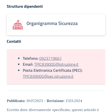
Strutture dipendenti
Organigramma Sicurezza
Contatti
Telefono:
0923719661
Email:
TPIC83900G@istruzione.it
Posta Elettronica Certificata (PEC):
TPIC83900G@pec.istruzione.it
Pubblicato:
19.07.2023
-
Revisione:
17.03.2024
Eccetto dove diversamente specificato, questo articolo è