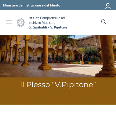
Vai ai contenuti
Vai al menu di navigazione
Vai al footer
Ministero dell'Istruzione e del Merito
Istituto Comprensivo ad
Indirizzo Musicale
G. Garibaldi - V. Pipitone