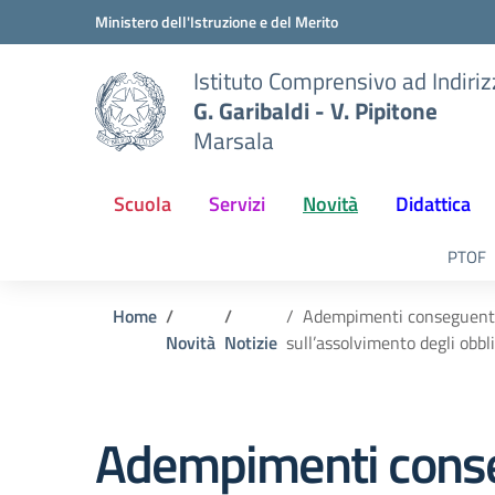
Vai ai contenuti
Vai al menu di navigazione
Vai al footer
Ministero dell'Istruzione e del Merito
Istituto Comprensivo ad Indiri
G. Garibaldi - V. Pipitone
Marsala
Scuola
Servizi
Novità
Didattica
PTOF
Home
Adempimenti conseguenti a
Novità
Notizie
sull’assolvimento degli obbl
Adempimenti consegu