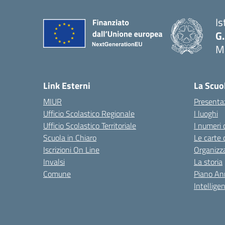
Is
G.
M
— 
Link Esterni
La Scuo
MIUR
Presenta
Ufficio Scolastico Regionale
I luoghi
Ufficio Scolastico Territoriale
I numeri 
Scuola in Chiaro
Le carte 
Iscrizioni On Line
Organizz
Invalsi
La storia
Comune
Piano An
Intelligen