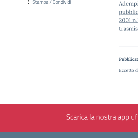
Stampa / Condividi
Adempim
pubblic
2001 n.
trasmis
Pubblicat
Eccetto d
Scarica la nostra app uff