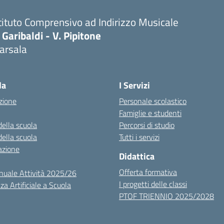
tituto Comprensivo ad Indirizzo Musicale
 Garibaldi - V. Pipitone
arsala
Visita la pagina iniziale della scuola
la
I Servizi
zione
Personale scolastico
Famiglie e studenti
della scuola
Percorsi di studio
della scuola
Tutti i servizi
azione
Didattica
Offerta formativa
nuale Attività 2025/26
I progetti delle classi
za Artificiale a Scuola
PTOF TRIENNIO 2025/2028