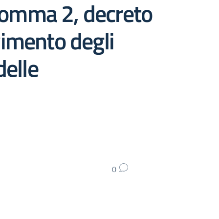
 comma 2, decreto
vimento degli
delle
0