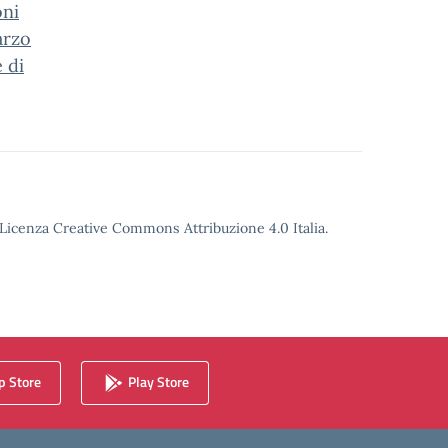
oni
arzo
 di
o Licenza Creative Commons Attribuzione 4.0 Italia.
 Store
Play Store