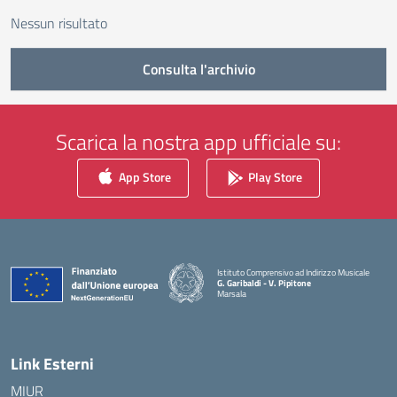
Nessun risultato
Consulta l'archivio
Scarica la nostra app ufficiale su:
App Store
Play Store
Istituto Comprensivo ad Indirizzo Musicale
G. Garibaldi - V. Pipitone
Marsala
— Visita la pagina iniziale della scuola
Link Esterni
MIUR