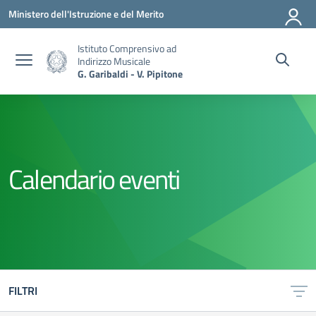
Vai ai contenuti
Vai al menu di navigazione
Vai al footer
Ministero dell'Istruzione e del Merito
Istituto Comprensivo ad
Indirizzo Musicale
G. Garibaldi - V. Pipitone
Calendario eventi
FILTRI