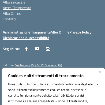
Albo sindacale
Amm. Trasparente
Albo Online
Contatti
Amministrazione Trasparente
Albo Online
Privacy Policy
Dichiarazione di accessibilità
Seguici su:
Indirizzo:
Via Rubino 15 91025 Marsala (TP)
Centralino:
0923719661
Email:
TPIC83900G@istruzione.it
Posta elettronica certificata (PEC):
Cookies e altri strumenti di tracciamento
TPIC83900G@pec.istruzione.it
Codice fiscale: 91032370818
Il nostro Istituto non utilizza strumenti di profilazione degli utenti -
Codice meccanografico:
TPIC83900G
sono utilizzati esclusivamente cookies tecnici necessari al
Codice Indice delle Pubbliche Amministrazioni (IPA): icggm
corretto funzionamento del sito, alla fruibilità dei servizi
Codice unico di fatturazione (CUF): UFJKJ7
istituzionali e alla sua accessibilità – sono utilizzati, inoltre,