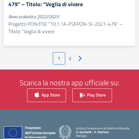
479” – Titolo: “Voglia di vivere
Anno scolastico 2022/2023
Progetto PON/FSE “10.1.1A-FSEPON-SI-2021-479” –
Titolo: “Voglia di vivere
1
2
Pagina successiva
Scarica la nostra app ufficiale su:
App Store
Play Store
Istituto Comprensivo ad Indirizzo Musicale
G. Garibaldi - V. Pipitone
Marsala