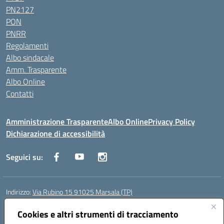
PN2127
PON
PNRR
Regolamenti
Albo sindacale
Amm. Trasparente
Albo Online
Contatti
Amministrazione Trasparente
Albo Online
Privacy Policy
Dichiarazione di accessibilità
Seguici su:
Indirizzo:
Via Rubino 15 91025 Marsala (TP)
Centralino:
0923719661
Email:
TPIC83900G@istruzione.it
Posta elettronica certificata (PEC):
Cookies e altri strumenti di tracciamento
TPIC83900G@pec.istruzione.it