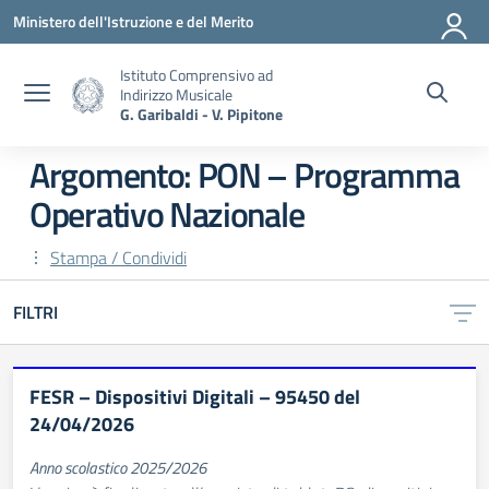
Vai ai contenuti
Vai al menu di navigazione
Vai al footer
Ministero dell'Istruzione e del Merito
Istituto Comprensivo ad
Indirizzo Musicale
G. Garibaldi - V. Pipitone
Argomento: PON – Programma
Operativo Nazionale
Stampa / Condividi
FILTRI
FESR – Dispositivi Digitali – 95450 del
24/04/2026
Anno scolastico 2025/2026