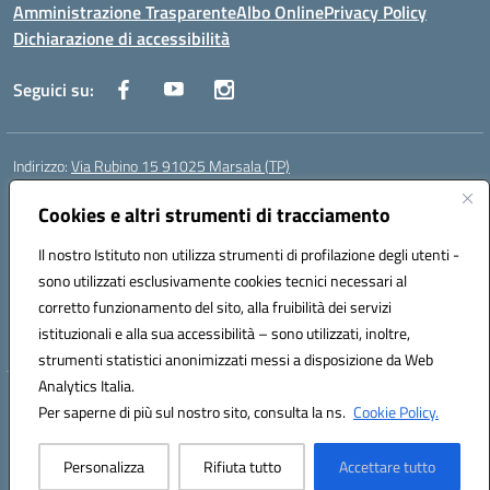
Amministrazione Trasparente
Albo Online
Privacy Policy
Dichiarazione di accessibilità
Seguici su:
Indirizzo:
Via Rubino 15 91025 Marsala (TP)
Centralino:
0923719661
Email:
TPIC83900G@istruzione.it
Posta elettronica certificata (PEC):
Cookies e altri strumenti di tracciamento
TPIC83900G@pec.istruzione.it
Codice fiscale: 91032370818
Il nostro Istituto non utilizza strumenti di profilazione degli utenti -
Codice meccanografico:
TPIC83900G
sono utilizzati esclusivamente cookies tecnici necessari al
Codice Indice delle Pubbliche Amministrazioni (IPA): icggm
corretto funzionamento del sito, alla fruibilità dei servizi
Codice unico di fatturazione (CUF): UFJKJ7
istituzionali e alla sua accessibilità – sono utilizzati, inoltre,
strumenti statistici anonimizzati messi a disposizione da Web
Analytics Italia.
Hosting & Powered by 3D Solution S.r.l.
Per saperne di più sul nostro sito, consulta la ns.
Cookie Policy.
Concept & Design by Designers Italia
Personalizza
Rifiuta tutto
Accettare tutto