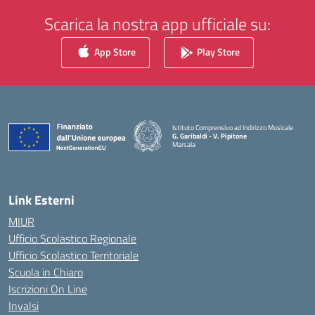
Scarica la nostra app ufficiale su:
App Store
Play Store
Istituto Comprensivo ad Indirizzo Musicale
G. Garibaldi - V. Pipitone
Marsala
— Visita la pagina iniziale della scuola
Link Esterni
MIUR
Ufficio Scolastico Regionale
Ufficio Scolastico Territoriale
Scuola in Chiaro
Iscrizioni On Line
Invalsi