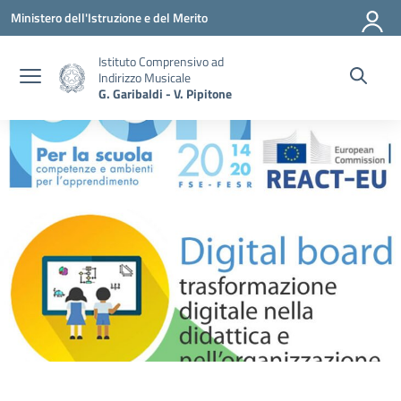
Vai ai contenuti
Vai al menu di navigazione
Vai al footer
Ministero dell'Istruzione e del Merito
Istituto Comprensivo ad
Indirizzo Musicale
G. Garibaldi - V. Pipitone