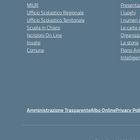
MIUR
Presenta
Ufficio Scolastico Regionale
I luoghi
Ufficio Scolastico Territoriale
I numeri 
Scuola in Chiaro
Le carte 
Iscrizioni On Line
Organizz
Invalsi
La storia
Comune
Piano An
Intelligen
Amministrazione Trasparente
Albo Online
Privacy Pol