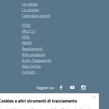
Le notizie
Le circolari
Calendario eventi
PTOF
PN2127
PON
PNRR
Regolamenti
Albo sindacale
Amm. Trasparente
Albo Online
Contatti
Seguici su:
Cookies e altri strumenti di tracciamento