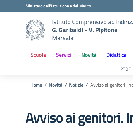
Vai ai contenuti
Vai al menu di navigazione
Vai al footer
Ministero dell'Istruzione e del Merito
Istituto Comprensivo ad Indiri
G. Garibaldi - V. Pipitone
Marsala
Scuola
Servizi
Novità
Didattica
PTOF
Home
Novità
Notizie
Avviso ai genitori. I
Avviso ai genitori.