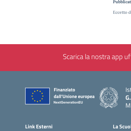
Pubblicat
Eccetto d
Scarica la nostra app uff
Is
G.
M
— 
Link Esterni
La Scuo