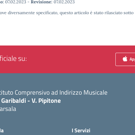
o:
07.02.2023
-
Revisione:
07.02.2023
ove diversamente specificato, questo articolo è stato rilasciato sott
iciale su:
App
tituto Comprensivo ad Indirizzo Musicale
 Garibaldi - V. Pipitone
arsala
Visita la pagina iniziale della scuola
la
I Servizi