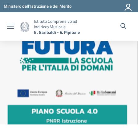
Vai ai contenuti
Vai al menu di navigazione
Vai al footer
Ministero dell'Istruzione e del Merito
Istituto Comprensivo ad
Indirizzo Musicale
G. Garibaldi - V. Pipitone