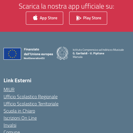
Scarica la nostra app ufficiale su:
App Store
Play Store
Istituto Comprensivo ad Indirizzo Musicale
G. Garibaldi - V. Pipitone
Marsala
— Visita la pagina iniziale della scuola
Link Esterni
MIUR
Ufficio Scolastico Regionale
Ufficio Scolastico Territoriale
Scuola in Chiaro
Iscrizioni On Line
Invalsi
Comune