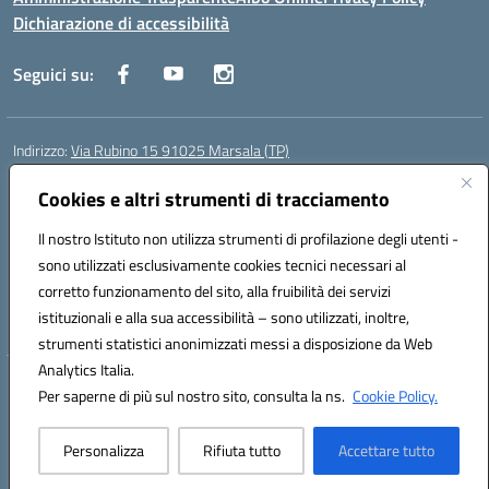
Dichiarazione di accessibilità
Seguici su:
Indirizzo:
Via Rubino 15 91025 Marsala (TP)
Centralino:
0923719661
Email:
TPIC83900G@istruzione.it
Posta elettronica certificata (PEC):
Cookies e altri strumenti di tracciamento
TPIC83900G@pec.istruzione.it
Codice fiscale: 91032370818
Il nostro Istituto non utilizza strumenti di profilazione degli utenti -
Codice meccanografico:
TPIC83900G
sono utilizzati esclusivamente cookies tecnici necessari al
Codice Indice delle Pubbliche Amministrazioni (IPA): icggm
corretto funzionamento del sito, alla fruibilità dei servizi
Codice unico di fatturazione (CUF): UFJKJ7
istituzionali e alla sua accessibilità – sono utilizzati, inoltre,
strumenti statistici anonimizzati messi a disposizione da Web
Analytics Italia.
Hosting & Powered by 3D Solution S.r.l.
Per saperne di più sul nostro sito, consulta la ns.
Cookie Policy.
Concept & Design by Designers Italia
Personalizza
Rifiuta tutto
Accettare tutto