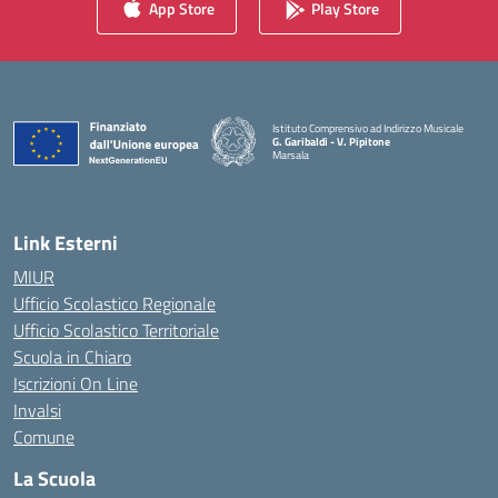
App Store
Play Store
Istituto Comprensivo ad Indirizzo Musicale
G. Garibaldi - V. Pipitone
Marsala
— Visita la pagina iniziale della scuola
Link Esterni
MIUR
Ufficio Scolastico Regionale
Ufficio Scolastico Territoriale
Scuola in Chiaro
Iscrizioni On Line
Invalsi
Comune
La Scuola