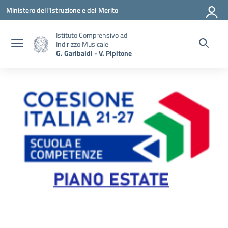
Vai ai contenuti
Vai al menu di navigazione
Vai al footer
Ministero dell'Istruzione e del Merito
Istituto Comprensivo ad
Indirizzo Musicale
G. Garibaldi - V. Pipitone