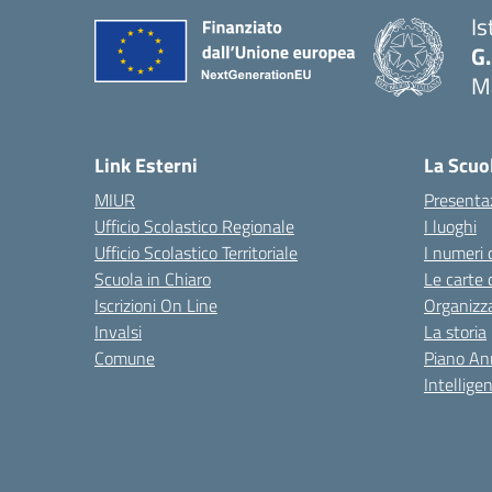
Is
G.
M
— 
Link Esterni
La Scuo
MIUR
Presenta
Ufficio Scolastico Regionale
I luoghi
Ufficio Scolastico Territoriale
I numeri 
Scuola in Chiaro
Le carte 
Iscrizioni On Line
Organizz
Invalsi
La storia
Comune
Piano An
Intelligen