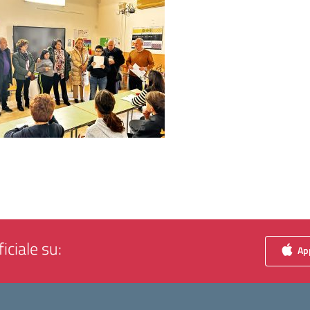
iciale su:
App