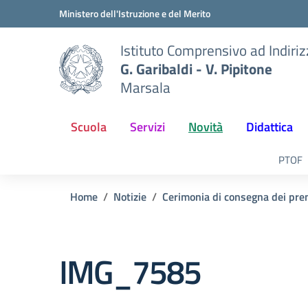
Vai ai contenuti
Vai al menu di navigazione
Vai al footer
Ministero dell'Istruzione e del Merito
Istituto Comprensivo ad Indiri
G. Garibaldi - V. Pipitone
Marsala
Scuola
Servizi
Novità
Didattica
PTOF
Home
Notizie
Cerimonia di consegna dei prem
IMG_7585