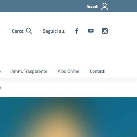
Accedi
Cerca
Seguici su:
e
Amm. Trasparente
Albo Online
Contatti
5