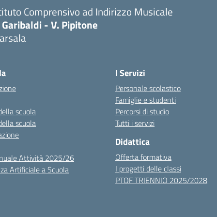
tituto Comprensivo ad Indirizzo Musicale
 Garibaldi - V. Pipitone
arsala
Visita la pagina iniziale della scuola
la
I Servizi
zione
Personale scolastico
Famiglie e studenti
della scuola
Percorsi di studio
della scuola
Tutti i servizi
azione
Didattica
Offerta formativa
nuale Attività 2025/26
I progetti delle classi
za Artificiale a Scuola
PTOF TRIENNIO 2025/2028