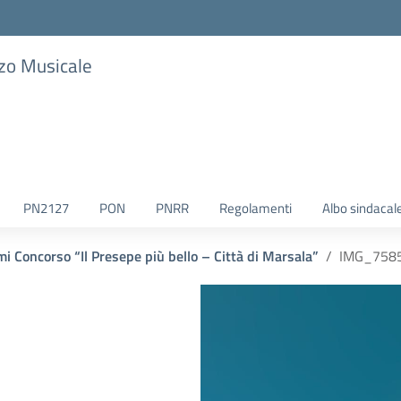
zzo Musicale
PN2127
PON
PNRR
Regolamenti
Albo sindacal
i Concorso “Il Presepe più bello – Città di Marsala”
IMG_758