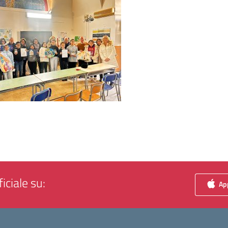
iciale su:
App