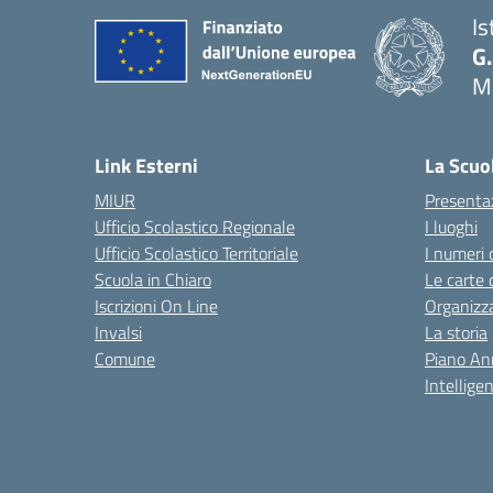
Is
G.
M
— 
Link Esterni
La Scuo
MIUR
Presenta
Ufficio Scolastico Regionale
I luoghi
Ufficio Scolastico Territoriale
I numeri 
Scuola in Chiaro
Le carte 
Iscrizioni On Line
Organizz
Invalsi
La storia
Comune
Piano An
Intelligen