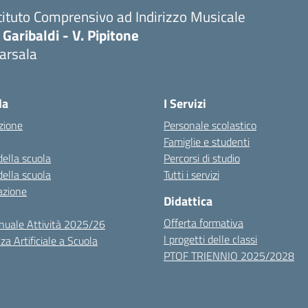
tituto Comprensivo ad Indirizzo Musicale
 Garibaldi - V. Pipitone
arsala
Visita la pagina iniziale della scuola
la
I Servizi
zione
Personale scolastico
Famiglie e studenti
della scuola
Percorsi di studio
della scuola
Tutti i servizi
azione
Didattica
Offerta formativa
nuale Attività 2025/26
I progetti delle classi
za Artificiale a Scuola
PTOF TRIENNIO 2025/2028