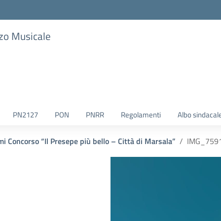
zzo Musicale
PN2127
PON
PNRR
Regolamenti
Albo sindacal
i Concorso “Il Presepe più bello – Città di Marsala”
IMG_759