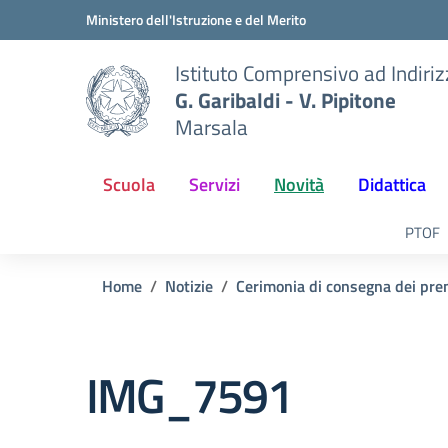
Vai ai contenuti
Vai al menu di navigazione
Vai al footer
Ministero dell'Istruzione e del Merito
Istituto Comprensivo ad Indiri
G. Garibaldi - V. Pipitone
Marsala
Scuola
Servizi
Novità
Didattica
PTOF
Home
Notizie
Cerimonia di consegna dei prem
IMG_7591