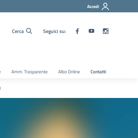
Accedi
Cerca
Seguici su:
e
Amm. Trasparente
Albo Online
Contatti
1