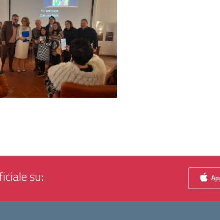
iciale su:
App