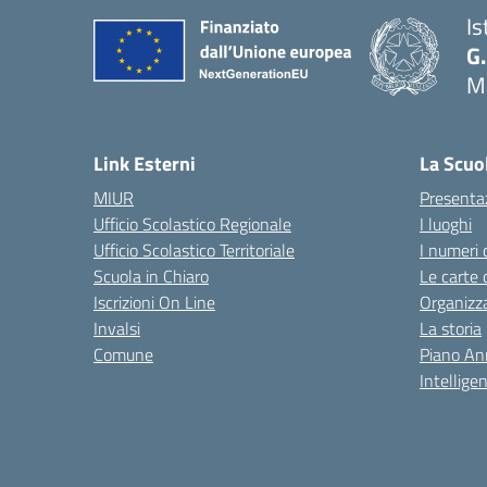
Is
G.
M
— 
Link Esterni
La Scuo
MIUR
Presenta
Ufficio Scolastico Regionale
I luoghi
Ufficio Scolastico Territoriale
I numeri 
Scuola in Chiaro
Le carte 
Iscrizioni On Line
Organizz
Invalsi
La storia
Comune
Piano An
Intelligen