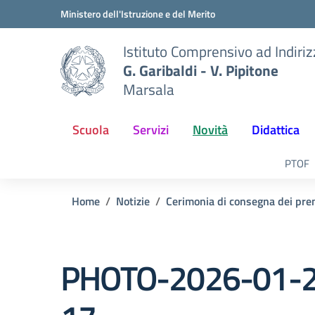
Vai ai contenuti
Vai al menu di navigazione
Vai al footer
Ministero dell'Istruzione e del Merito
Istituto Comprensivo ad Indiri
G. Garibaldi - V. Pipitone
Marsala
Scuola
Servizi
Novità
Didattica
PTOF
Home
Notizie
Cerimonia di consegna dei prem
PHOTO-2026-01-2