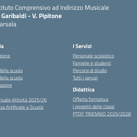
tituto Comprensivo ad Indirizzo Musicale
 Garibaldi - V. Pipitone
arsala
Visita la pagina iniziale della scuola
la
I Servizi
zione
Personale scolastico
Famiglie e studenti
della scuola
Percorsi di studio
della scuola
Tutti i servizi
azione
Didattica
Offerta formativa
nuale Attività 2025/26
I progetti delle classi
za Artificiale a Scuola
PTOF TRIENNIO 2025/2028