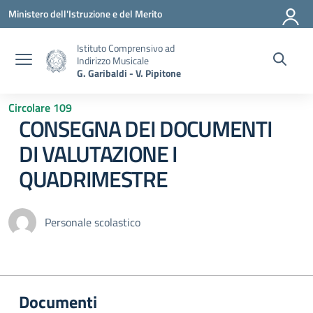
Vai ai contenuti
Vai al menu di navigazione
Vai al footer
Ministero dell'Istruzione e del Merito
Istituto Comprensivo ad
Indirizzo Musicale
G. Garibaldi - V. Pipitone
Circolare 109
CONSEGNA DEI DOCUMENTI
DI VALUTAZIONE I
QUADRIMESTRE
Personale scolastico
Documenti