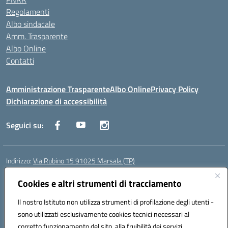
Regolamenti
Albo sindacale
Amm. Trasparente
Albo Online
Contatti
Amministrazione Trasparente
Albo Online
Privacy Policy
Dichiarazione di accessibilità
Seguici su:
Indirizzo:
Via Rubino 15 91025 Marsala (TP)
Centralino:
0923719661
Email:
TPIC83900G@istruzione.it
Posta elettronica certificata (PEC):
Cookies e altri strumenti di tracciamento
TPIC83900G@pec.istruzione.it
Codice fiscale: 91032370818
Il nostro Istituto non utilizza strumenti di profilazione degli utenti -
Codice meccanografico:
TPIC83900G
sono utilizzati esclusivamente cookies tecnici necessari al
Codice Indice delle Pubbliche Amministrazioni (IPA): icggm
corretto funzionamento del sito, alla fruibilità dei servizi