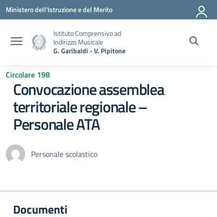
Vai ai contenuti
Vai al menu di navigazione
Vai al footer
Ministero dell'Istruzione e del Merito
Istituto Comprensivo ad
Indirizzo Musicale
G. Garibaldi - V. Pipitone
Circolare 198
Convocazione assemblea
territoriale regionale –
Personale ATA
Personale scolastico
Documenti