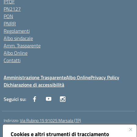
PTOF
PN2127
PON
PNRR
Regolamenti
Albo sindacale
Amm. Trasparente
Albo Online
Contatti
Amministrazione Trasparente
Albo Online
Privacy Policy
Dichiarazione di accessibilità
Seguici su:
Indirizzo:
Via Rubino 15 91025 Marsala (TP)
Centralino:
0923719661
Email:
TPIC83900G@istruzione.it
Posta elettronica certificata (PEC):
Cookies e altri strumenti di tracciamento
TPIC83900G@pec.istruzione.it