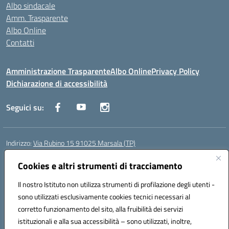
Albo sindacale
Amm. Trasparente
Albo Online
Contatti
Amministrazione Trasparente
Albo Online
Privacy Policy
Dichiarazione di accessibilità
Seguici su:
Indirizzo:
Via Rubino 15 91025 Marsala (TP)
Centralino:
0923719661
Email:
TPIC83900G@istruzione.it
Posta elettronica certificata (PEC):
Cookies e altri strumenti di tracciamento
TPIC83900G@pec.istruzione.it
Codice fiscale: 91032370818
Il nostro Istituto non utilizza strumenti di profilazione degli utenti -
Codice meccanografico:
TPIC83900G
sono utilizzati esclusivamente cookies tecnici necessari al
Codice Indice delle Pubbliche Amministrazioni (IPA): icggm
corretto funzionamento del sito, alla fruibilità dei servizi
Codice unico di fatturazione (CUF): UFJKJ7
istituzionali e alla sua accessibilità – sono utilizzati, inoltre,