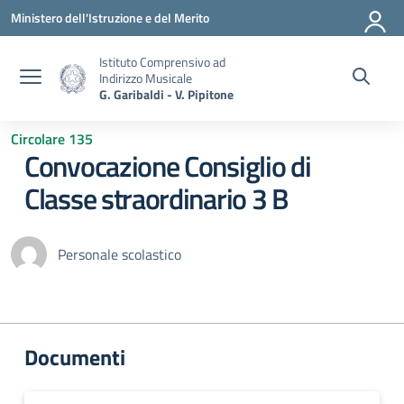
Vai ai contenuti
Vai al menu di navigazione
Vai al footer
Ministero dell'Istruzione e del Merito
Istituto Comprensivo ad
Indirizzo Musicale
G. Garibaldi - V. Pipitone
Circolare 135
Convocazione Consiglio di
Classe straordinario 3 B
Personale scolastico
Documenti