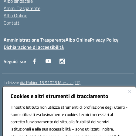
Albo sindacale
Amm. Trasparente
Albo Online
Contatti
Amministrazione Trasparente
Albo Online
Privacy Policy
Dichiarazione di accessibilità
Seguici su:
Indirizzo:
Via Rubino 15 91025 Marsala (TP)
Centralino:
0923719661
Email:
TPIC83900G@istruzione.it
Posta elettronica certificata (PEC):
Cookies e altri strumenti di tracciamento
TPIC83900G@pec.istruzione.it
Codice fiscale: 91032370818
Il nostro Istituto non utilizza strumenti di profilazione degli utenti -
Codice meccanografico:
TPIC83900G
sono utilizzati esclusivamente cookies tecnici necessari al
Codice Indice delle Pubbliche Amministrazioni (IPA): icggm
corretto funzionamento del sito, alla fruibilità dei servizi
Codice unico di fatturazione (CUF): UFJKJ7
istituzionali e alla sua accessibilità – sono utilizzati, inoltre,