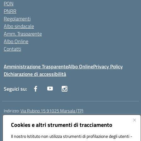
PON
PNRR
Regolamenti
Albo sindacale
Amm. Trasparente
Albo Online
Contatti
Amministrazione Trasparente
Albo Online
Privacy Policy
Dichiarazione di accessibilità
Seguici su:
Indirizzo:
Via Rubino 15 91025 Marsala (TP)
Centralino:
0923719661
Email:
TPIC83900G@istruzione.it
Posta elettronica certificata (PEC):
Cookies e altri strumenti di tracciamento
TPIC83900G@pec.istruzione.it
Codice fiscale: 91032370818
Il nostro Istituto non utilizza strumenti di profilazione degli utenti -