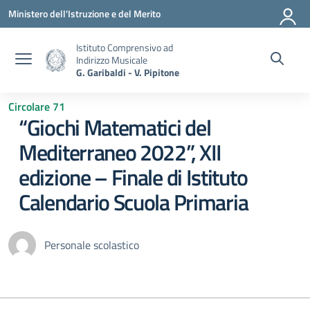
Vai ai contenuti
Vai al menu di navigazione
Vai al footer
Ministero dell'Istruzione e del Merito
Istituto Comprensivo ad
Indirizzo Musicale
G. Garibaldi - V. Pipitone
Circolare 71
“Giochi Matematici del
Mediterraneo 2022”, XII
edizione – Finale di Istituto
Calendario Scuola Primaria
Personale scolastico