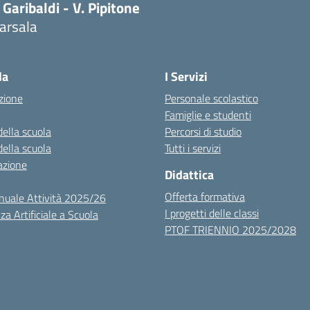
 Garibaldi - V. Pipitone
arsala
Visita la pagina iniziale della scuola
la
I Servizi
zione
Personale scolastico
Famiglie e studenti
della scuola
Percorsi di studio
della scuola
Tutti i servizi
azione
Didattica
Offerta formativa
nuale Attività 2025/26
I progetti delle classi
za Artificiale a Scuola
PTOF TRIENNIO 2025/2028