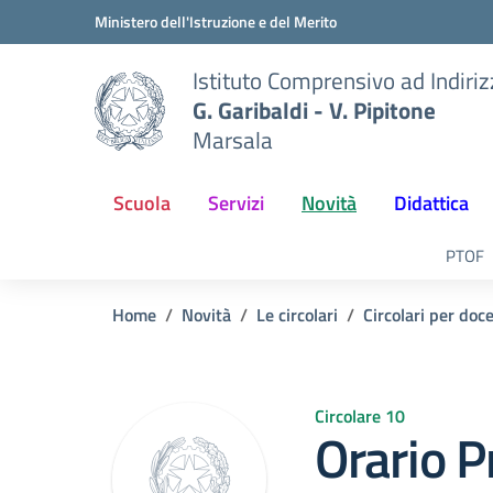
Vai ai contenuti
Vai al menu di navigazione
Vai al footer
Ministero dell'Istruzione e del Merito
Istituto Comprensivo ad Indiri
G. Garibaldi - V. Pipitone
Marsala
Scuola
Servizi
Novità
Didattica
PTOF
Home
Novità
Le circolari
Circolari per doc
Circolare 10
Orario P