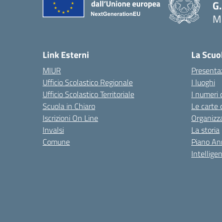
G.
M
— 
Link Esterni
La Scuo
MIUR
Presenta
Ufficio Scolastico Regionale
I luoghi
Ufficio Scolastico Territoriale
I numeri 
Scuola in Chiaro
Le carte 
Iscrizioni On Line
Organizz
Invalsi
La storia
Comune
Piano An
Intelligen