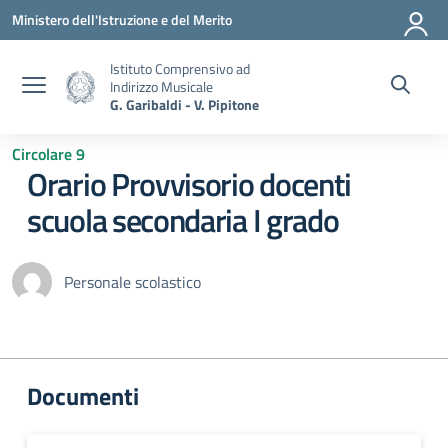
Vai ai contenuti
Vai al menu di navigazione
Vai al footer
Ministero dell'Istruzione e del Merito
Istituto Comprensivo ad
Indirizzo Musicale
G. Garibaldi - V. Pipitone
Circolare 9
Orario Provvisorio docenti
scuola secondaria I grado
Personale scolastico
Documenti