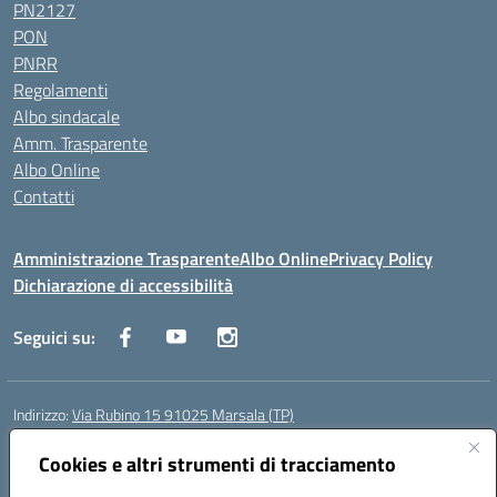
PN2127
PON
PNRR
Regolamenti
Albo sindacale
Amm. Trasparente
Albo Online
Contatti
Amministrazione Trasparente
Albo Online
Privacy Policy
Dichiarazione di accessibilità
Seguici su:
Indirizzo:
Via Rubino 15 91025 Marsala (TP)
Centralino:
0923719661
Email:
TPIC83900G@istruzione.it
Posta elettronica certificata (PEC):
Cookies e altri strumenti di tracciamento
TPIC83900G@pec.istruzione.it