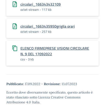
circolari_166343432109
octet-stream - 117 kb
circolari_1663435950griglia orari
octet-stream - 257 kb
ELENCO FIRMEPRESE VISIONI CIRCOLARE
N. 9 DEL 17092022
csv - 3 kb
Pubblicato:
17.09.2022
-
Revisione:
13.07.2023
Eccetto dove diversamente specificato, questo articolo è
stato rilasciato sotto Licenza Creative Commons
Attribuzione 4.0 Italia.