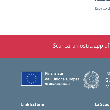
Eccetto d
Scarica la nostra app uff
Is
G.
M
— 
Link Esterni
La Scuo