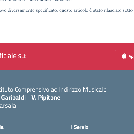
ove diversamente specificato, questo articolo è stato rilasciato sott
iciale su:
App
tituto Comprensivo ad Indirizzo Musicale
 Garibaldi - V. Pipitone
arsala
Visita la pagina iniziale della scuola
la
I Servizi