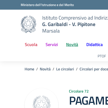
Vai ai contenuti
Vai al menu di navigazione
Vai al footer
Ministero dell'Istruzione e del Merito
Istituto Comprensivo ad Indiri
G. Garibaldi - V. Pipitone
Marsala
Scuola
Servizi
Novità
Didattica
PTOF
Home
Novità
Le circolari
Circolari per doc
Circolare 72
PAGAME