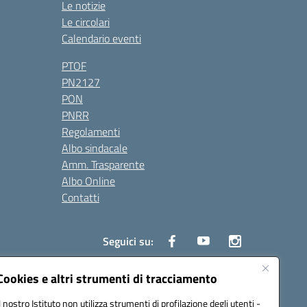
Le notizie
Le circolari
Calendario eventi
PTOF
PN2127
PON
PNRR
Regolamenti
Albo sindacale
Amm. Trasparente
Albo Online
Contatti
Seguici su:
Cookies e altri strumenti di tracciamento
Il nostro Istituto non utilizza strumenti di profilazione degli utenti -
3900G@pec.istruzione.it