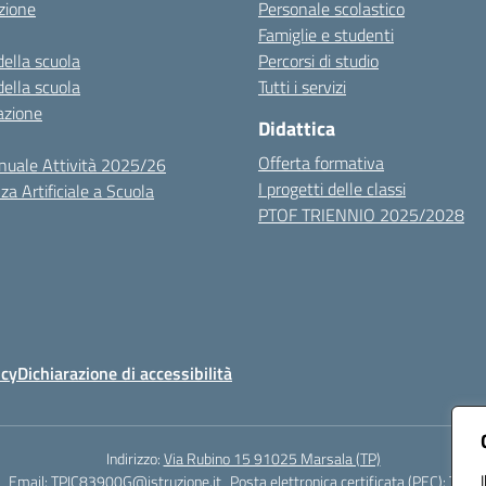
zione
Personale scolastico
Famiglie e studenti
della scuola
Percorsi di studio
della scuola
Tutti i servizi
azione
Didattica
Offerta formativa
nuale Attività 2025/26
I progetti delle classi
za Artificiale a Scuola
PTOF TRIENNIO 2025/2028
icy
Dichiarazione di accessibilità
Indirizzo:
Via Rubino 15 91025 Marsala (TP)
Email:
TPIC83900G@istruzione.it
Posta elettronica certificata (PEC):
TPIC8