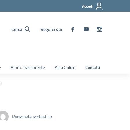
Accedi
Cerca
Seguici su:
e
Amm. Trasparente
Albo Online
Contatti
H
Personale scolastico