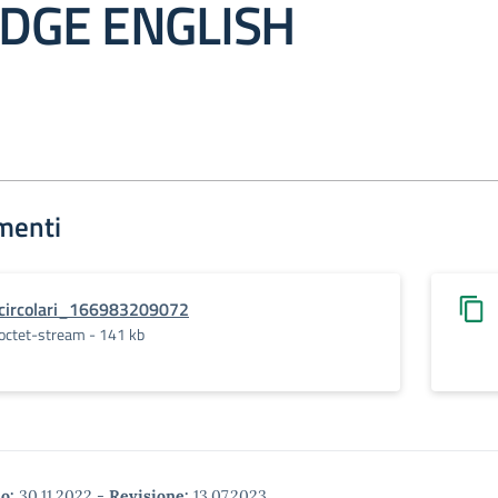
DGE ENGLISH
menti
circolari_166983209072
octet-stream - 141 kb
o:
30.11.2022
-
Revisione:
13.07.2023