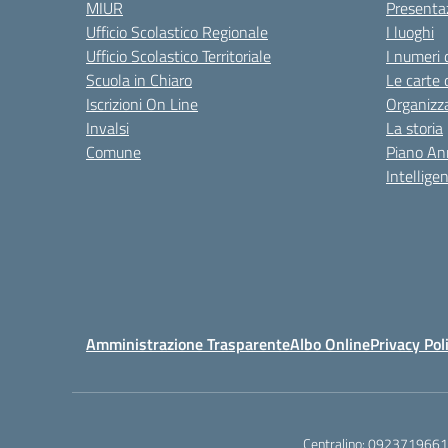
MIUR
Presenta
Ufficio Scolastico Regionale
I luoghi
Ufficio Scolastico Territoriale
I numeri 
Scuola in Chiaro
Le carte 
Iscrizioni On Line
Organizz
Invalsi
La storia
Comune
Piano An
Intelligen
Amministrazione Trasparente
Albo Online
Privacy Pol
Centralino:
0923719661