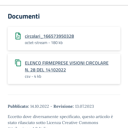
Documenti
circolari_166573950328
octet-stream - 180 kb
ELENCO FIRMEPRESE VISIONI CIRCOLARE
N. 28 DEL 14102022
csv - 4 kb
Pubblicato:
14.10.2022
-
Revisione:
13.07.2023
Eccetto dove diversamente specificato, questo articolo è
stato rilasciato sotto Licenza Creative Commons