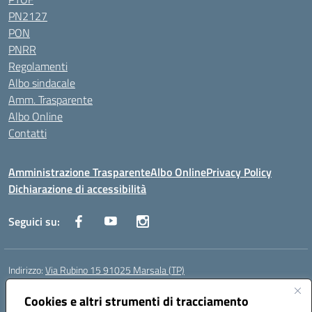
PN2127
PON
PNRR
Regolamenti
Albo sindacale
Amm. Trasparente
Albo Online
Contatti
Amministrazione Trasparente
Albo Online
Privacy Policy
Dichiarazione di accessibilità
Seguici su:
Indirizzo:
Via Rubino 15 91025 Marsala (TP)
Centralino:
0923719661
Email:
TPIC83900G@istruzione.it
Posta elettronica certificata (PEC):
Cookies e altri strumenti di tracciamento
TPIC83900G@pec.istruzione.it