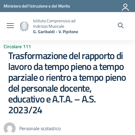
Vai ai contenuti
Vai al menu di navigazione
Vai al footer
Ministero dell'Istruzione e del Merito
Istituto Comprensivo ad
Indirizzo Musicale
G. Garibaldi - V. Pipitone
Circolare 111
Trasformazione del rapporto di
lavoro da tempo pieno a tempo
parziale o rientro a tempo pieno
del personale docente,
educativo e A.T.A. – A.S.
2023/24
Personale scolastico