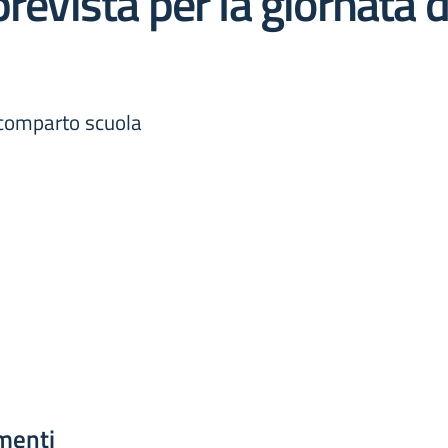
prevista per la giornata 
l comparto scuola
menti