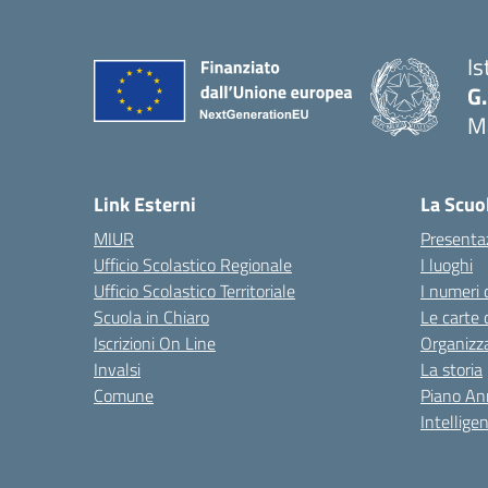
Is
G.
M
— 
Link Esterni
La Scuo
MIUR
Presenta
Ufficio Scolastico Regionale
I luoghi
Ufficio Scolastico Territoriale
I numeri 
Scuola in Chiaro
Le carte 
Iscrizioni On Line
Organizz
Invalsi
La storia
Comune
Piano An
Intelligen