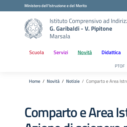
Vai ai contenuti
Vai al menu di navigazione
Vai al footer
Ministero dell'Istruzione e del Merito
Istituto Comprensivo ad Indiri
G. Garibaldi - V. Pipitone
Marsala
Scuola
Servizi
Novità
Didattica
PTOF
Home
Novità
Notizie
Comparto e Area Istru
Comparto e Area Ist