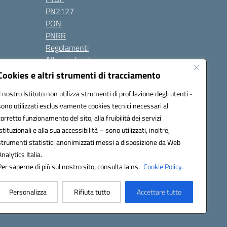
PN2127
PON
PNRR
Regolamenti
Albo sindacale
Amm. Trasparente
Cookies e altri strumenti di tracciamento
Albo Online
Il nostro Istituto non utilizza strumenti di profilazione degli utenti -
Contatti
sono utilizzati esclusivamente cookies tecnici necessari al
corretto funzionamento del sito, alla fruibilità dei servizi
Seguici su:
istituzionali e alla sua accessibilità – sono utilizzati, inoltre,
strumenti statistici anonimizzati messi a disposizione da Web
Analytics Italia.
Per saperne di più sul nostro sito, consulta la ns.
Cookie Policy.
3900G@pec.istruzione.it
Personalizza
Rifiuta tutto
Accettare tutto