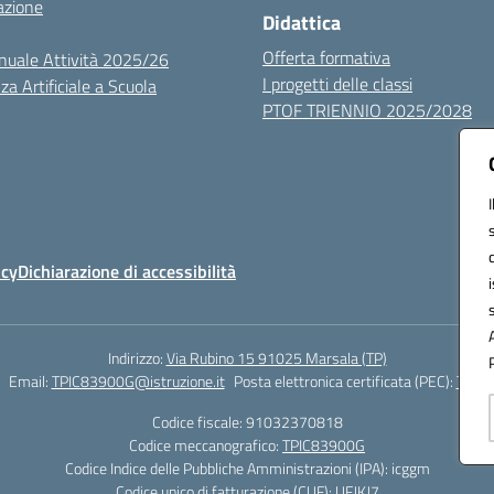
azione
Didattica
Offerta formativa
nuale Attività 2025/26
I progetti delle classi
za Artificiale a Scuola
PTOF TRIENNIO 2025/2028
icy
Dichiarazione di accessibilità
Indirizzo:
Via Rubino 15 91025 Marsala (TP)
Email:
TPIC83900G@istruzione.it
Posta elettronica certificata (PEC):
TPIC8
Codice fiscale: 91032370818
Codice meccanografico:
TPIC83900G
Codice Indice delle Pubbliche Amministrazioni (IPA): icggm
Codice unico di fatturazione (CUF): UFJKJ7