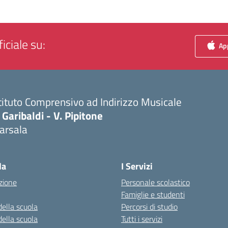
iciale su:
App
tituto Comprensivo ad Indirizzo Musicale
 Garibaldi - V. Pipitone
arsala
Visita la pagina iniziale della scuola
la
I Servizi
zione
Personale scolastico
Famiglie e studenti
della scuola
Percorsi di studio
della scuola
Tutti i servizi