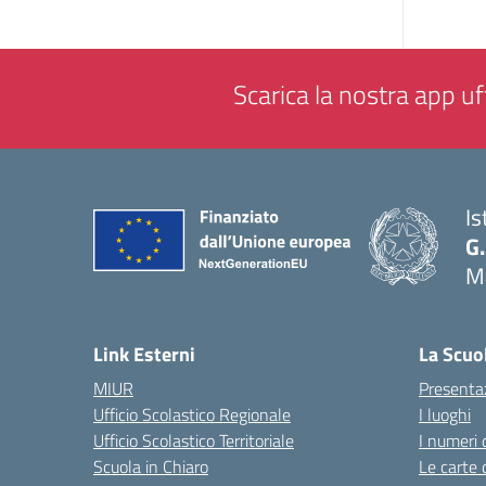
Scarica la nostra app uff
Is
G.
M
— 
Link Esterni
La Scuo
MIUR
Presenta
Ufficio Scolastico Regionale
I luoghi
Ufficio Scolastico Territoriale
I numeri 
Scuola in Chiaro
Le carte 