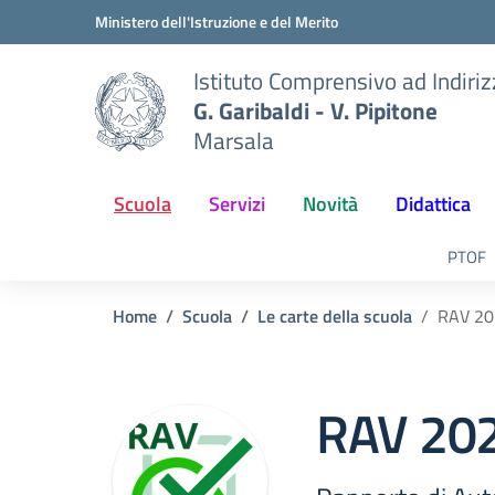
Vai ai contenuti
Vai al menu di navigazione
Vai al footer
Ministero dell'Istruzione e del Merito
Istituto Comprensivo ad Indiri
G. Garibaldi - V. Pipitone
Marsala
Scuola
Servizi
Novità
Didattica
PTOF
Home
Scuola
Le carte della scuola
RAV 20
RAV 20