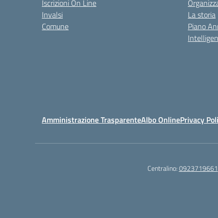
Iscrizioni On Line
Organizz
Invalsi
La storia
Comune
Piano An
Intelligen
Amministrazione Trasparente
Albo Online
Privacy Pol
Centralino:
0923719661