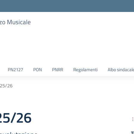
zzo Musicale
PN2127
PON
PNRR
Regolamenti
Albo sindacal
25/26
25/26
T