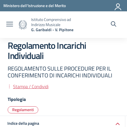
Vai ai contenuti
Vai al menu di navigazione
Vai al footer
Ministero dell'Istruzione e del Merito
Istituto Comprensivo ad
Indirizzo Musicale
G. Garibaldi - V. Pipitone
Regolamento Incarichi
Individuali
REGOLAMENTO SULLE PROCEDURE PER IL
CONFERIMENTO DI INCARICHI INDIVIDUALI
Stampa / Condividi
Tipologia
Regolamenti
Indice della pagina