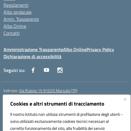
Regolamenti
Albo sindacale
Amm. Trasparente
Albo Online
Contatti
Amministrazione Trasparente
Albo Online
Privacy Policy
Dichiarazione di accessibilità
Seguici su:
Indirizzo:
Via Rubino 15 91025 Marsala (TP)
Centralino:
0923719661
Email:
TPIC83900G@istruzione.it
Posta elettronica certificata (PEC):
Cookies e altri strumenti di tracciamento
TPIC83900G@pec.istruzione.it
Codice fiscale: 91032370818
Il nostro Istituto non utilizza strumenti di profilazione degli utenti -
Codice meccanografico:
TPIC83900G
sono utilizzati esclusivamente cookies tecnici necessari al
Codice Indice delle Pubbliche Amministrazioni (IPA): icggm
corretto funzionamento del sito, alla fruibilità dei servizi