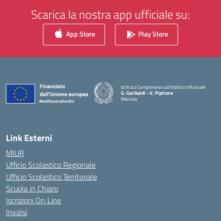
Scarica la nostra app ufficiale su:
App Store
Play Store
Istituto Comprensivo ad Indirizzo Musicale
G. Garibaldi - V. Pipitone
Marsala
— Visita la pagina iniziale della scuola
Link Esterni
MIUR
Ufficio Scolastico Regionale
Ufficio Scolastico Territoriale
Scuola in Chiaro
Iscrizioni On Line
Invalsi