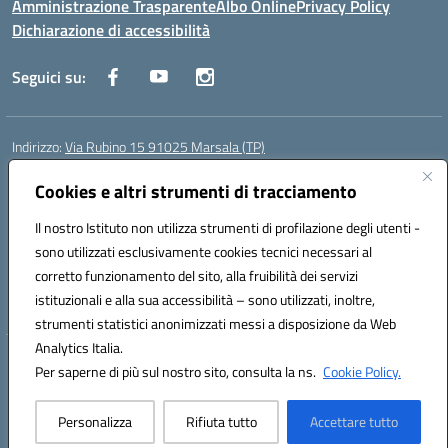
Amministrazione Trasparente
Albo Online
Privacy Policy
Dichiarazione di accessibilità
Seguici su:
Indirizzo:
Via Rubino 15 91025 Marsala (TP)
Centralino:
0923719661
Email:
TPIC83900G@istruzione.it
Cookies e altri strumenti di tracciamento
Posta elettronica certificata (PEC):
TPIC83900G@pec.istruzione.it
Codice fiscale: 91032370818
Il nostro Istituto non utilizza strumenti di profilazione degli utenti -
Codice meccanografico:
TPIC83900G
sono utilizzati esclusivamente cookies tecnici necessari al
Codice Indice delle Pubbliche Amministrazioni (IPA): icggm
corretto funzionamento del sito, alla fruibilità dei servizi
Codice unico di fatturazione (CUF): UFJKJ7
istituzionali e alla sua accessibilità – sono utilizzati, inoltre,
strumenti statistici anonimizzati messi a disposizione da Web
Analytics Italia.
Hosting & Powered by 3D Solution S.r.l.
Per saperne di più sul nostro sito, consulta la ns.
Cookie Policy.
Concept & Design by Designers Italia
Personalizza
Rifiuta tutto
Accettare tutto