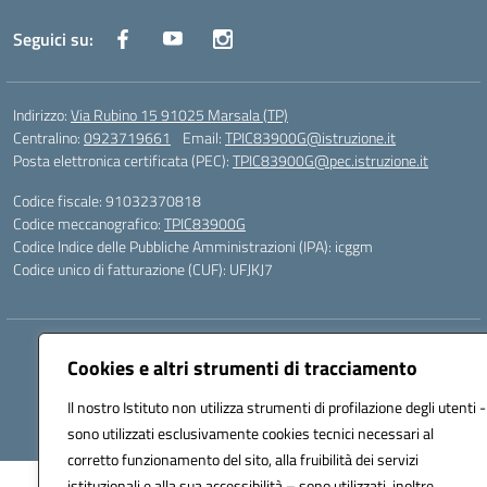
Seguici su:
Indirizzo:
Via Rubino 15 91025 Marsala (TP)
Centralino:
0923719661
Email:
TPIC83900G@istruzione.it
Posta elettronica certificata (PEC):
TPIC83900G@pec.istruzione.it
Codice fiscale: 91032370818
Codice meccanografico:
TPIC83900G
Codice Indice delle Pubbliche Amministrazioni (IPA): icggm
Codice unico di fatturazione (CUF): UFJKJ7
Hosting & Powered by 3D Solution S.r.l.
Cookies e altri strumenti di tracciamento
Concept & Design by Designers Italia
Il nostro Istituto non utilizza strumenti di profilazione degli utenti -
sono utilizzati esclusivamente cookies tecnici necessari al
corretto funzionamento del sito, alla fruibilità dei servizi
istituzionali e alla sua accessibilità – sono utilizzati, inoltre,