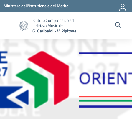
Vai ai contenuti
Vai al menu di navigazione
Vai al footer
Ministero dell'Istruzione e del Merito
Istituto Comprensivo ad
Indirizzo Musicale
G. Garibaldi - V. Pipitone