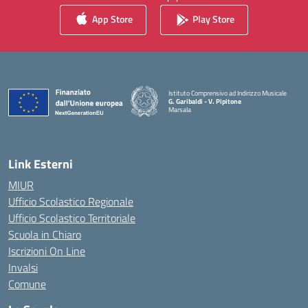
App Store
Play Store
Istituto Comprensivo ad Indirizzo Musicale
G. Garibaldi - V. Pipitone
Marsala
— Visita la pagina iniziale della scuola
Link Esterni
MIUR
Ufficio Scolastico Regionale
Ufficio Scolastico Territoriale
Scuola in Chiaro
Iscrizioni On Line
Invalsi
Comune