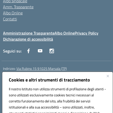
Albo sindacale
Amm. Trasparente
Albo Online
Contatti
Amministrazione Trasparente
Albo Online
Privacy Policy
Dichiarazione di accessibilità
Seguici su:
Indirizzo:
Via Rubino 15 91025 Marsala (TP)
Centralino:
0923719661
Email:
TPIC83900G@istruzione.it
Posta elettronica certificata (PEC):
Cookies e altri strumenti di tracciamento
TPIC83900G@pec.istruzione.it
Codice fiscale: 91032370818
Il nostro Istituto non utilizza strumenti di profilazione degli utenti -
Codice meccanografico:
TPIC83900G
sono utilizzati esclusivamente cookies tecnici necessari al
Codice Indice delle Pubbliche Amministrazioni (IPA): icggm
corretto funzionamento del sito, alla fruibilità dei servizi
Codice unico di fatturazione (CUF): UFJKJ7
istituzionali e alla sua accessibilità – sono utilizzati, inoltre,