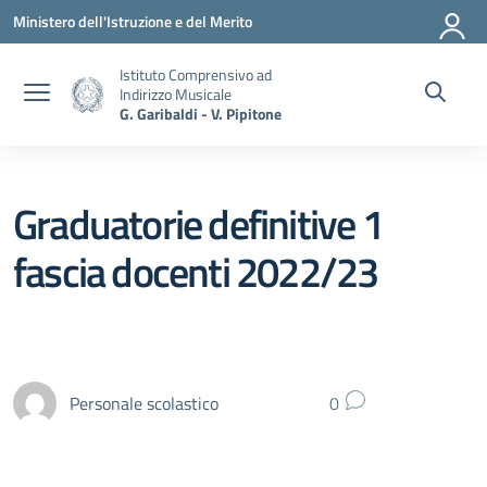
Vai ai contenuti
Vai al menu di navigazione
Vai al footer
Ministero dell'Istruzione e del Merito
Istituto Comprensivo ad
Indirizzo Musicale
G. Garibaldi - V. Pipitone
Graduatorie definitive 1
fascia docenti 2022/23
Personale scolastico
0