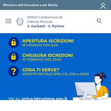
Vai ai contenuti
Vai al menu di navigazione
Vai al footer
Ministero dell'Istruzione e del Merito
Istituto Comprensivo ad
Indirizzo Musicale
G. Garibaldi - V. Pipitone