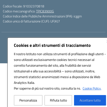
Codice fiscale: 91032370818
Codice meccanografico:
TPIC83900G
Codice Indice delle Pubbliche Amministrazioni (IPA): icggm
Codice unico di fatturazione (CUF): UFJKJ7
Hosting & Powered by 3D Solution S.r.l.
Concept & Design by Designers Italia
Cookies e altri strumenti di tracciamento
Il nostro Istituto non utilizza strumenti di profilazione degli utenti -
sono utilizzati esclusivamente cookies tecnici necessari al
corretto funzionamento del sito, alla fruibilità dei servizi
istituzionali e alla sua accessibilità – sono utilizzati, inoltre,
strumenti statistici anonimizzati messi a disposizione da Web
Analytics Italia.
Per saperne di più sul nostro sito, consulta la ns.
Cookie Policy.
Personalizza
Rifiuta tutto
Accettare tutto