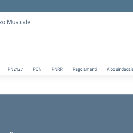
zzo Musicale
PN2127
PON
PNRR
Regolamenti
Albo sindacal