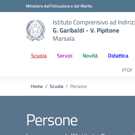
Vai ai contenuti
Vai al menu di navigazione
Vai al footer
Ministero dell'Istruzione e del Merito
Istituto Comprensivo ad Indiri
G. Garibaldi - V. Pipitone
Marsala
Scuola
Servizi
Novità
Didattica
PTOF
Home
Scuola
Persone
Persone