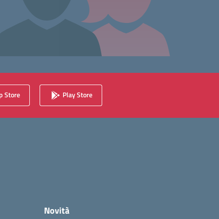
 Store
Play Store
Novità