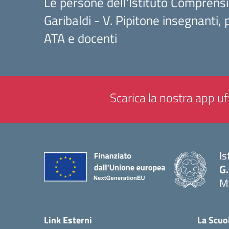
Le persone dell'Istituto Comprensi
Garibaldi - V. Pipitone insegnanti,
ATA e docenti
Scarica la nostra app uff
Is
G.
M
— 
Link Esterni
La Scuo