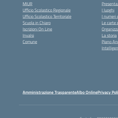
MIUR
Presenta
Ufficio Scolastico Regionale
I luoghi
Ufficio Scolastico Territoriale
I numeri 
Scuola in Chiaro
Le carte 
Iscrizioni On Line
Organizz
Invalsi
La storia
Comune
Piano An
Intelligen
Amministrazione Trasparente
Albo Online
Privacy Pol