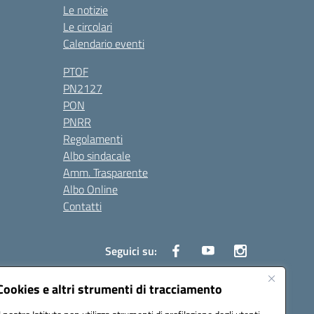
Le notizie
Le circolari
Calendario eventi
PTOF
PN2127
PON
PNRR
Regolamenti
Albo sindacale
Amm. Trasparente
Albo Online
Contatti
Seguici su:
Cookies e altri strumenti di tracciamento