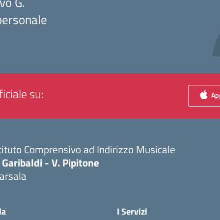
vo G.
 personale
iciale su:
App
tituto Comprensivo ad Indirizzo Musicale
 Garibaldi - V. Pipitone
arsala
Visita la pagina iniziale della scuola
la
I Servizi