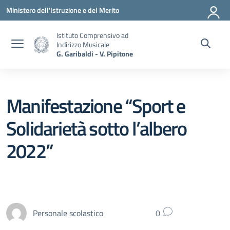
Vai ai contenuti
Vai al menu di navigazione
Vai al footer
Ministero dell'Istruzione e del Merito
Istituto Comprensivo ad
Indirizzo Musicale
G. Garibaldi - V. Pipitone
Manifestazione “Sport e
Solidarietà sotto l’albero
2022”
Personale scolastico
0