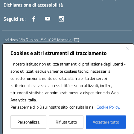
Dichiarazione di accessibilità
Seguici su:
Indirizzo:
Via Rubino 15 91025 Marsala (TP)
Centralino:
0923719661
Email:
TPIC83900G@istruzione.it
Cookies e altri strumenti di tracciamento
Posta elettronica certificata (PEC):
TPIC83900G@pec.istruzione.it
Codice fiscale: 91032370818
Il nostro Istituto non utilizza strumenti di profilazione degli utenti -
Codice meccanografico:
TPIC83900G
sono utilizzati esclusivamente cookies tecnici necessari al
Codice Indice delle Pubbliche Amministrazioni (IPA): icggm
corretto funzionamento del sito, alla fruibilità dei servizi
Codice unico di fatturazione (CUF): UFJKJ7
istituzionali e alla sua accessibilità – sono utilizzati, inoltre,
strumenti statistici anonimizzati messi a disposizione da Web
Analytics Italia.
Hosting & Powered by 3D Solution S.r.l.
Per saperne di più sul nostro sito, consulta la ns.
Cookie Policy.
Concept & Design by Designers Italia
Personalizza
Rifiuta tutto
Accettare tutto