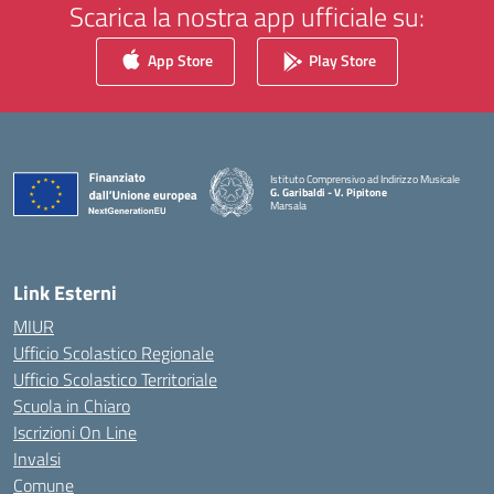
Scarica la nostra app ufficiale su:
App Store
Play Store
Istituto Comprensivo ad Indirizzo Musicale
G. Garibaldi - V. Pipitone
Marsala
— Visita la pagina iniziale della scuola
Link Esterni
MIUR
Ufficio Scolastico Regionale
Ufficio Scolastico Territoriale
Scuola in Chiaro
Iscrizioni On Line
Invalsi
Comune