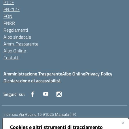
PTOF
PN2127
PON
PNRR
Regolamenti
Albo sindacale
Amm. Trasparente
Albo Online
Contatti
Amministrazione Trasparente
Albo Online
Privacy Policy
Dichiarazione di accessibilità
Seguici su:
Indirizzo:
Via Rubino 15 91025 Marsala (TP)
Centralino:
0923719661
Email:
TPIC83900G@istruzione.it
Posta elettronica certificata (PEC):
Cookies e altri strumenti di tracciamento
TPIC83900G@pec.istruzione.it