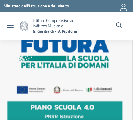
Vai ai contenuti
Vai al menu di navigazione
Vai al footer
Ministero dell'Istruzione e del Merito
Istituto Comprensivo ad
Indirizzo Musicale
G. Garibaldi - V. Pipitone