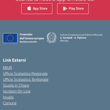
App Store
Play Store
Istituto Comprensivo ad Indirizzo Musicale
G. Garibaldi - V. Pipitone
Marsala
— Visita la pagina iniziale della scuola
Link Esterni
MIUR
Ufficio Scolastico Regionale
Ufficio Scolastico Territoriale
Scuola in Chiaro
Iscrizioni On Line
Invalsi
Comune