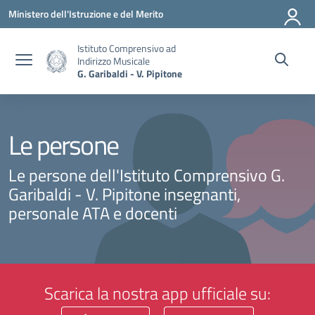
Vai ai contenuti
Vai al menu di navigazione
Vai al footer
Ministero dell'Istruzione e del Merito
Istituto Comprensivo ad
Indirizzo Musicale
G. Garibaldi - V. Pipitone
Le persone
Le persone dell'Istituto Comprensivo G.
Garibaldi - V. Pipitone insegnanti,
personale ATA e docenti
Scarica la nostra app ufficiale su: