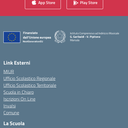
App Store
Play Store
Istituto Comprensivo ad Indirizzo Musicale
G. Garibaldi - V. Pipitone
Marsala
— Visita la pagina iniziale della scuola
Link Esterni
MIUR
Ufficio Scolastico Regionale
Ufficio Scolastico Territoriale
Scuola in Chiaro
Iscrizioni On Line
Invalsi
Comune
La Scuola