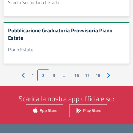
Scuola Secondaria I Grado
Pubblicazione Graduatoria Provvisoria Piano
Estate
Piano Estate
1
2
3
…
16
17
18
Pagina precedente
Pagina succes
Scarica la nostra app ufficiale su:
App Store
Play Store