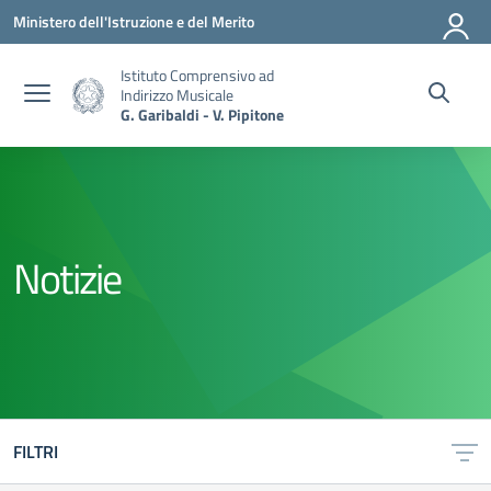
Vai ai contenuti
Vai al menu di navigazione
Vai al footer
Ministero dell'Istruzione e del Merito
Istituto Comprensivo ad
Indirizzo Musicale
G. Garibaldi - V. Pipitone
Notizie
FILTRI