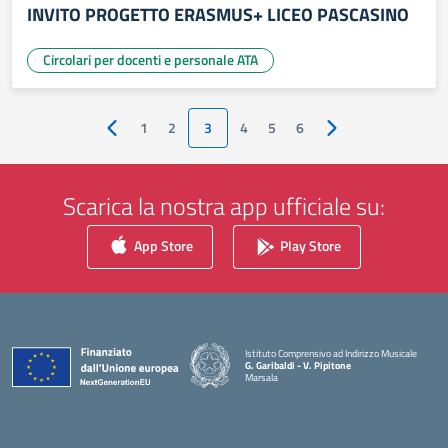
INVITO PROGETTO ERASMUS+ LICEO PASCASINO
Circolari per docenti e personale ATA
1
2
3
4
5
6
Pagina precedente
Pagina successiva
Scarica la nostra app ufficiale su:
App Store
Play Store
Istituto Comprensivo ad Indirizzo Musicale
G. Garibaldi - V. Pipitone
Marsala
— Visita la pagina iniziale della scuola