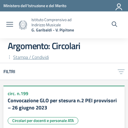
Vai ai contenuti
Vai al menu di navigazione
Vai al footer
Ministero dell'Istruzione e del Merito
Istituto Comprensivo ad
Indirizzo Musicale
G. Garibaldi - V. Pipitone
Argomento: Circolari
Stampa / Condividi
FILTRI
circ. n.199
Convocazione GLO per stesura n.2 PEI provvisori
– 26 giugno 2023
Circolari per docenti e personale ATA