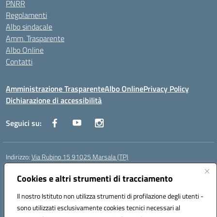
PNRR
Regolamenti
Albo sindacale
Amm. Trasparente
Albo Online
Contatti
Amministrazione Trasparente
Albo Online
Privacy Policy
Dichiarazione di accessibilità
Seguici su:
Indirizzo:
Via Rubino 15 91025 Marsala (TP)
Centralino:
0923719661
Email:
TPIC83900G@istruzione.it
Posta elettronica certificata (PEC):
Cookies e altri strumenti di tracciamento
TPIC83900G@pec.istruzione.it
Codice fiscale: 91032370818
Il nostro Istituto non utilizza strumenti di profilazione degli utenti -
Codice meccanografico:
TPIC83900G
sono utilizzati esclusivamente cookies tecnici necessari al
Codice Indice delle Pubbliche Amministrazioni (IPA): icggm