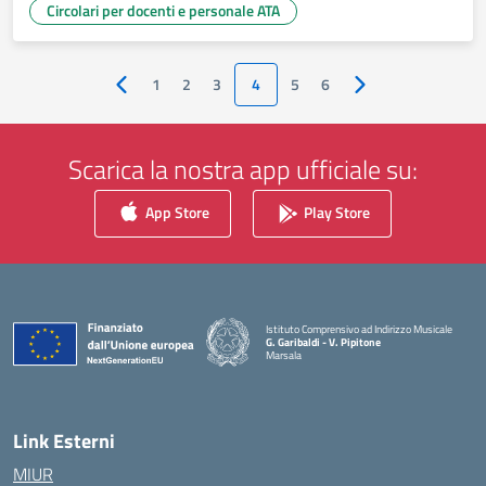
Circolari per docenti e personale ATA
1
2
3
4
5
6
Pagina precedente
Pagina successiva
Scarica la nostra app ufficiale su:
App Store
Play Store
Istituto Comprensivo ad Indirizzo Musicale
G. Garibaldi - V. Pipitone
Marsala
— Visita la pagina iniziale della scuola
Link Esterni
MIUR