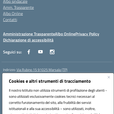
Albo sindacale
Amm. Trasparente
Albo Online
Contatti
Amministrazione Trasparente
Albo Online
Privacy Policy
Dichiarazione di accessibilità
Seguici su:
Indirizzo:
Via Rubino 15 91025 Marsala (TP)
Centralino:
0923719661
Email:
TPIC83900G@istruzione.it
Posta elettronica certificata (PEC):
Cookies e altri strumenti di tracciamento
TPIC83900G@pec.istruzione.it
Codice fiscale: 91032370818
Il nostro Istituto non utilizza strumenti di profilazione degli utenti -
Codice meccanografico:
TPIC83900G
sono utilizzati esclusivamente cookies tecnici necessari al
Codice Indice delle Pubbliche Amministrazioni (IPA): icggm
corretto funzionamento del sito, alla fruibilità dei servizi
Codice unico di fatturazione (CUF): UFJKJ7
istituzionali e alla sua accessibilità – sono utilizzati, inoltre,