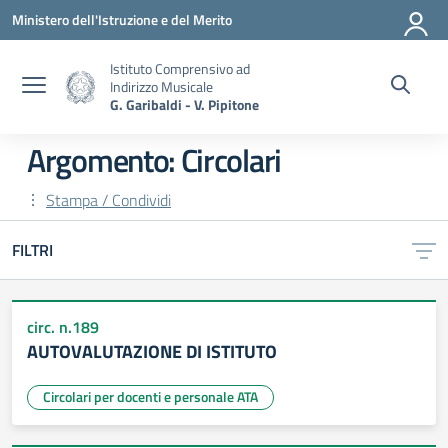
Vai ai contenuti
Vai al menu di navigazione
Vai al footer
Ministero dell'Istruzione e del Merito
Istituto Comprensivo ad
Indirizzo Musicale
G. Garibaldi - V. Pipitone
Argomento: Circolari
Stampa / Condividi
FILTRI
circ. n.189
AUTOVALUTAZIONE DI ISTITUTO
Circolari per docenti e personale ATA