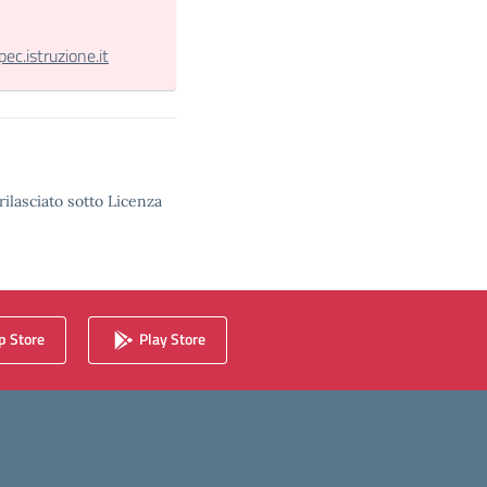
.istruzione.it
rilasciato sotto Licenza
 Store
Play Store