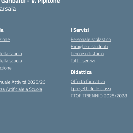
 Garibaldi - V. Pipitone
arsala
Visita la pagina iniziale della scuola
la
I Servizi
zione
Personale scolastico
Famiglie e studenti
della scuola
Percorsi di studio
della scuola
Tutti i servizi
azione
Didattica
Offerta formativa
nuale Attività 2025/26
I progetti delle classi
za Artificiale a Scuola
PTOF TRIENNIO 2025/2028