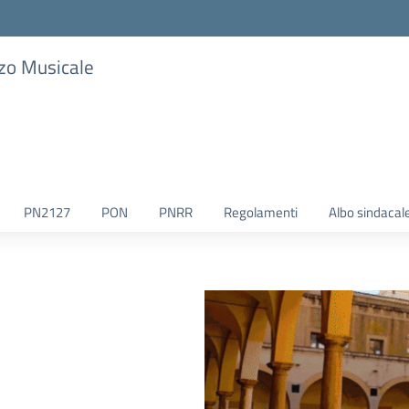
zzo Musicale
PN2127
PON
PNRR
Regolamenti
Albo sindacal