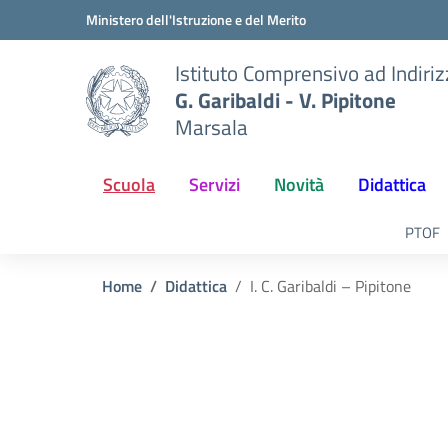
Vai ai contenuti
Vai al menu di navigazione
Vai al footer
Ministero dell'Istruzione e del Merito
Istituto Comprensivo ad Indiri
G. Garibaldi - V. Pipitone
Marsala
Scuola
Servizi
Novità
Didattica
PTOF
Home
Didattica
I. C. Garibaldi – Pipitone