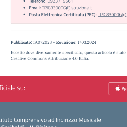
Telefono:
0923719661
Email:
TPIC83900G@istruzione.it
Posta Elettronica Certificata (PEC):
TPIC83900G@pec
Pubblicato:
19.07.2023
-
Revisione:
17.03.2024
Eccetto dove diversamente specificato, questo articolo è stato 
Creative Commons Attribuzione 4.0 Italia.
iciale su:
App
tituto Comprensivo ad Indirizzo Musicale