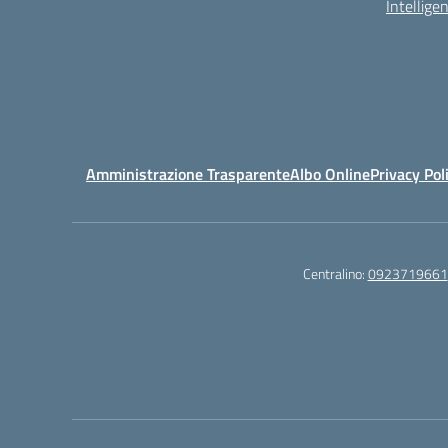
Intelligen
Amministrazione Trasparente
Albo Online
Privacy Pol
Centralino:
0923719661