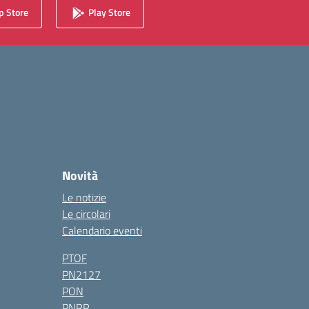
 Store
Play Store
Novità
Le notizie
Le circolari
Calendario eventi
PTOF
PN2127
PON
PNRR