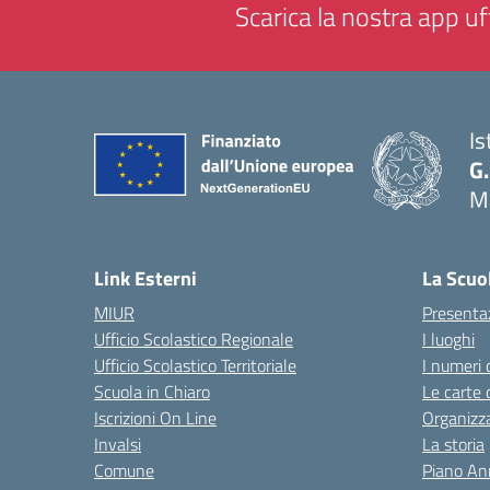
Scarica la nostra app uff
Is
G.
M
— 
Link Esterni
La Scuo
MIUR
Presenta
Ufficio Scolastico Regionale
I luoghi
Ufficio Scolastico Territoriale
I numeri 
Scuola in Chiaro
Le carte 
Iscrizioni On Line
Organizz
Invalsi
La storia
Comune
Piano An