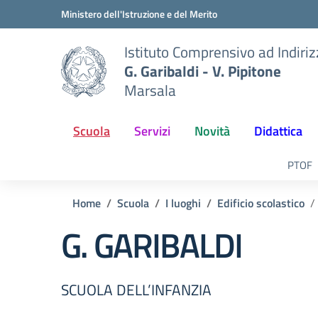
Vai ai contenuti
Vai al menu di navigazione
Vai al footer
Ministero dell'Istruzione e del Merito
Istituto Comprensivo ad Indiri
G. Garibaldi - V. Pipitone
Marsala
Scuola
Servizi
Novità
Didattica
PTOF
Home
Scuola
I luoghi
Edificio scolastico
G. GARIBALDI
SCUOLA DELL’INFANZIA