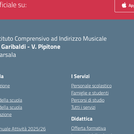
iciale su:
App
tituto Comprensivo ad Indirizzo Musicale
 Garibaldi - V. Pipitone
arsala
Visita la pagina iniziale della scuola
la
I Servizi
zione
Personale scolastico
Famiglie e studenti
della scuola
Percorsi di studio
della scuola
Tutti i servizi
azione
Didattica
Offerta formativa
nuale Attività 2025/26