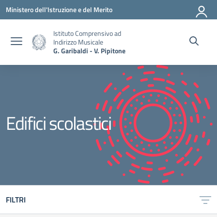
Vai ai contenuti
Vai al menu di navigazione
Vai al footer
Ministero dell'Istruzione e del Merito
Istituto Comprensivo ad
Indirizzo Musicale
G. Garibaldi - V. Pipitone
Edifici scolastici
FILTRI