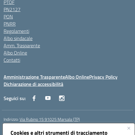
PTOF
PN2127
PON
PNRR
Regolamenti
Albo sindacale
Amm. Trasparente
Albo Online
Contatti
Amministrazione Trasparente
Albo Online
Privacy Policy
Dichiarazione di accessibilità
Seguici su:
Indirizzo:
Via Rubino 15 91025 Marsala (TP)
Centralino:
0923719661
Email:
TPIC83900G@istruzione.it
Posta elettronica certificata (PEC):
Cookies e altri strumenti di tracciamento
TPIC83900G@pec.istruzione.it