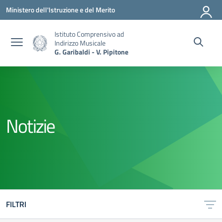
Vai ai contenuti
Vai al menu di navigazione
Vai al footer
Ministero dell'Istruzione e del Merito
Istituto Comprensivo ad
Indirizzo Musicale
G. Garibaldi - V. Pipitone
Notizie
FILTRI