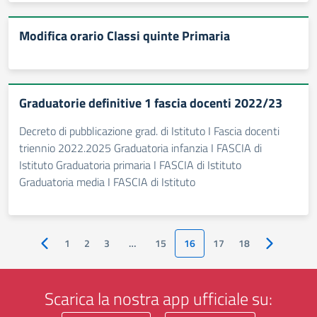
Modifica orario Classi quinte Primaria
Graduatorie definitive 1 fascia docenti 2022/23
Decreto di pubblicazione grad. di Istituto I Fascia docenti
triennio 2022.2025 Graduatoria infanzia I FASCIA di
Istituto Graduatoria primaria I FASCIA di Istituto
Graduatoria media I FASCIA di Istituto
1
2
3
…
15
16
17
18
Pagina precedente
Pagina suc
Scarica la nostra app ufficiale su: